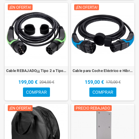
¡EN OFERTA!
¡EN OFERTA!
Cable REBAJADO¡¡¡ Tipo 2 a Tipo 2 Mennekes de 32 A trifásico de 5 metros (IEC 62196)
Cable para Coche Eléctrico e Hibridó Enchufable de OFERTA¡¡¡ Tipo 2 a Tipo 2 Mennekes de 16 A monofásico de 5 metros (IEC 62196)
199,00 €
159,00 €
204,00 €
170,00 €
COMPRAR
COMPRAR
¡EN OFERTA!
PRECIO REBAJADO