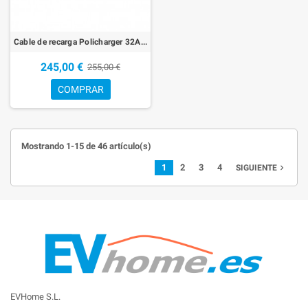
Cable de recarga Policharger 32A Tipo2 - Tipo 2 Monofásico - P3205T2T2
245,00 €
255,00 €
COMPRAR
Mostrando 1-15 de 46 artículo(s)
1
2
3
4
navigate_next
SIGUIENTE
EVHome S.L.