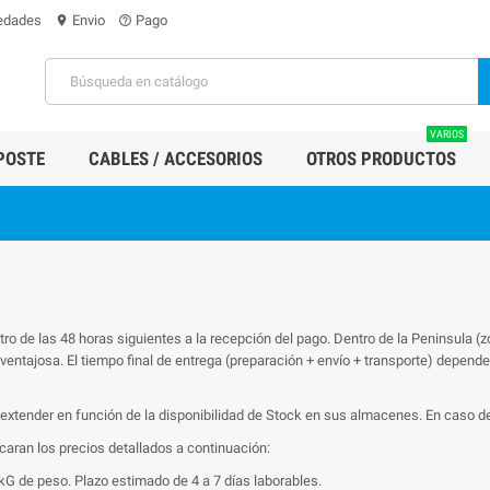
edades
Envio
Pago
location_on
help_outline
VARIOS
POSTE
CABLES / ACCESORIOS
OTROS PRODUCTOS
o de las 48 horas siguientes a la recepción del pago. Dentro de la Peninsula (z
 ventajosa. El tiempo final de entrega (preparación + envío + transporte) depender
 extender en función de la disponibilidad de Stock en sus almacenes. En caso d
icaran los precios detallados a continuación:
 kG de peso. Plazo estimado de 4 a 7 días laborables.