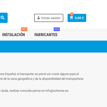
0
search
person
shopping_cart
Iniciar sesión
0,00 €
INFO
NEW
INSTALACIÓN
FABRICANTES
ona España) el transporte se prevé sin coste alguno para el
á de la zona geográfica y de la disponibilidad del transportista
e duda, realizar consulta previa en info@evhome.es.