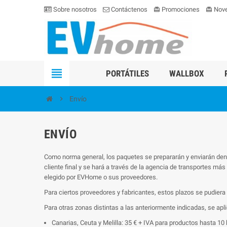
Sobre nosotros
Contáctenos
Promociones
Nov
card_giftcard
card_giftcard
view_headline
PORTÁTILES
WALLBOX
chevron_right
Envío
ENVÍO
Como norma general, los paquetes se prepararán y enviarán dentr
cliente final y se hará a través de la agencia de transportes más
elegido por EVHome o sus proveedores.
Para ciertos proveedores y fabricantes, estos plazos se pudiera
Para otras zonas distintas a las anteriormente indicadas, se apl
Canarias, Ceuta y Melilla: 35 € + IVA para productos hasta 10