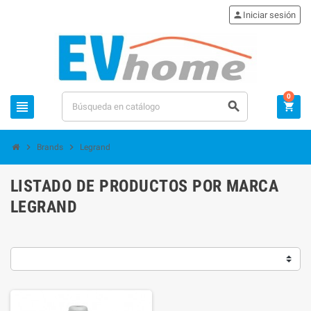
person
Iniciar sesión
0
view_headline
search
shopping_cart
chevron_right
chevron_right
Brands
Legrand
LISTADO DE PRODUCTOS POR MARCA
LEGRAND