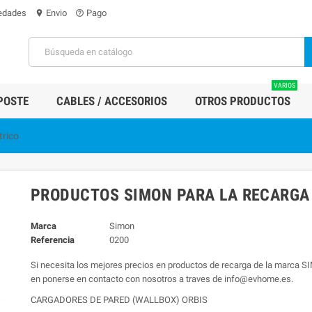
edades
Envio
Pago
location_on
help_outline
VARIOS
POSTE
CABLES / ACCESORIOS
OTROS PRODUCTOS
trico
PRODUCTOS SIMON PARA LA RECARGA 
Marca
Simon
Referencia
0200
Si necesita los mejores precios en productos de recarga de la marca 
en ponerse en contacto con nosotros a traves de info@evhome.es.
CARGADORES DE PARED (WALLBOX) ORBIS