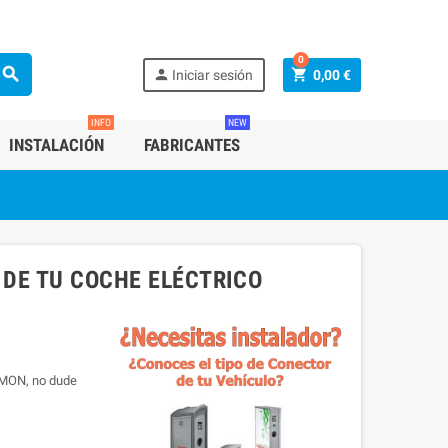
0
search
person
shopping_cart
Iniciar sesión
0,00 €
INFO
NEW
INSTALACIÓN
FABRICANTES
DE TU COCHE ELÉCTRICO
SIMON, no dude