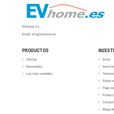
EVHome S.L.
Email: info@evhome.es
PRODUCTOS
NUEST
Ofertas
Envío
Novedades
Aviso le
Los más vendidos
Término
Sobre n
Pago se
Protecc
Contact
Mapa del