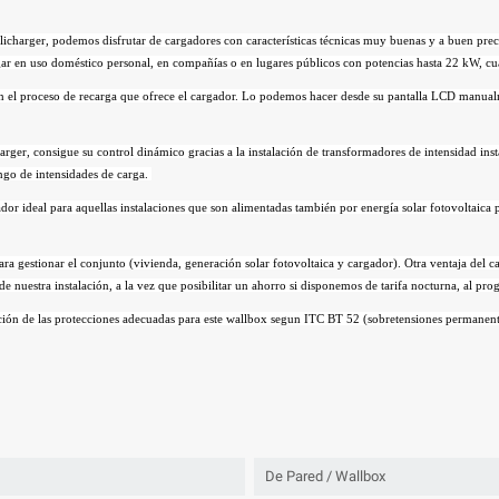
charger, podemos disfrutar de cargadores con características técnicas muy buenas y a buen preci
ar en uso doméstico personal, en compañías o en lugares públicos con potencias hasta 22 kW, cua
a en el proceso de recarga que ofrece el cargador. Lo podemos hacer desde su pantalla LCD man
arger, consigue su control dinámico gracias a la instalación de transformadores de intensidad inst
ango de intensidades de carga.
ador ideal para aquellas instalaciones que son alimentadas también por energía solar fotovoltaica
 para gestionar el conjunto (vivienda, generación solar fotovoltaica y cargador). Otra ventaja de
a de nuestra instalación, a la vez que posibilitar un ahorro si disponemos de tarifa nocturna, al p
ión de las protecciones adecuadas para este wallbox segun ITC BT 52 (sobretensiones permanente
De Pared / Wallbox