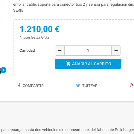
enrollar cable, soporte para conector tipo 2 y sensor para regulación di
SERIE.
1.210,00 €
Impuestos incluidos
ap
remove
add
Cantidad
shopping_cart
AÑADIR AL CARRITO
chevron_right
COMPARTIR
TUITEAR
, para recargar hasta dos vehículos simultáneamente, del fabricante Policharge