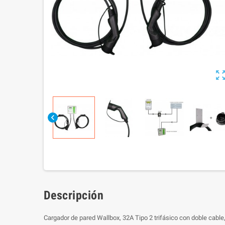
zoom_out_m
chevron_left
Descripción
Cargador de pared Wallbox, 32A Tipo 2 trifásico con doble cable