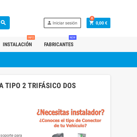
0
search
person
shopping_cart
Iniciar sesión
0,00 €
INFO
NEW
INSTALACIÓN
FABRICANTES
 TIPO 2 TRIFÁSICO DOS
 soporte para