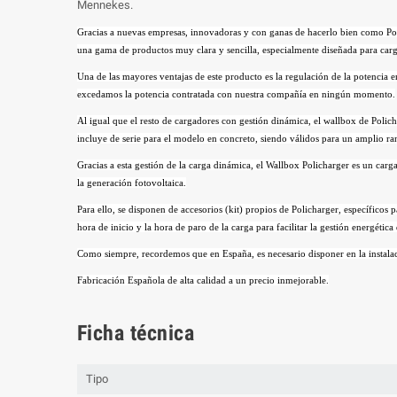
Mennekes.
Gracias a nuevas empresas, innovadoras y con ganas de hacerlo bien como Poli
una gama de productos muy clara y sencilla, especialmente diseñada para carg
Una de las mayores ventajas de este producto es la regulación de la potenci
excedamos la potencia contratada con nuestra compañía en ningún momento.
Al igual que el resto de cargadores con gestión dinámica, el wallbox de Polich
incluye de serie para el modelo en concreto, siendo válidos para un amplio r
Gracias a esta gestión de la carga dinámica, el Wallbox Policharger es un carg
la generación fotovoltaica.
Para ello, se disponen de accesorios (kit) propios de Policharger, específicos
hora de inicio y la hora de paro de la carga para facilitar la gestión energétic
Como siempre, recordemos que en España, es necesario disponer en la instalac
Fabricación Española de alta calidad a un precio inmejorable.
Ficha técnica
Tipo