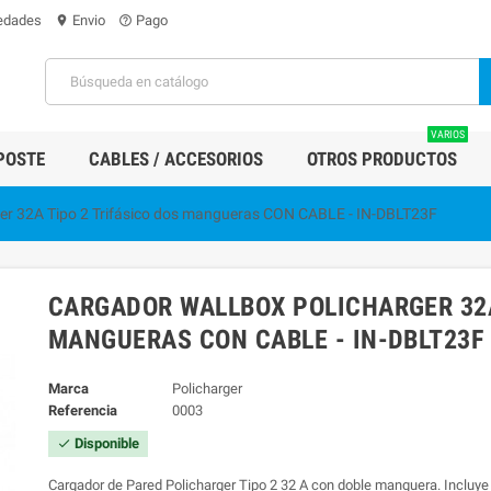
edades
Envio
Pago
location_on
help_outline
VARIOS
POSTE
CABLES / ACCESORIOS
OTROS PRODUCTOS
er 32A Tipo 2 Trifásico dos mangueras CON CABLE - IN-DBLT23F
CARGADOR WALLBOX POLICHARGER 32A
MANGUERAS CON CABLE - IN-DBLT23F
Marca
Policharger
Referencia
0003
Disponible
check
Cargador de Pared Policharger Tipo 2 32 A con doble manguera. Incluye