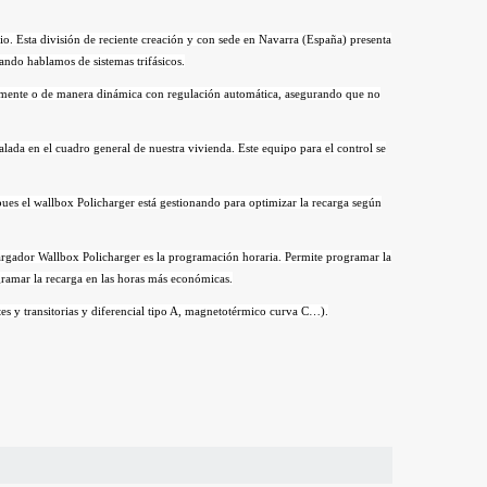
o. Esta división de reciente creación y con sede en Navarra (España) presenta
ndo hablamos de sistemas trifásicos.
ualmente o de manera dinámica con regulación automática, asegurando que no
alada en el cuadro general de nuestra vivienda. Este equipo para el control se
 pues el wallbox Policharger está gestionando para optimizar la recarga según
l cargador Wallbox Policharger es la programación horaria. Permite programar la
rogramar la recarga en las horas más económicas.
s y transitorias y diferencial tipo A, magnetotérmico curva C…).