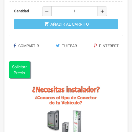
remove
add
Cantidad
shopping_cart
AÑADIR AL CARRITO
COMPARTIR
TUITEAR
PINTEREST
Solicitar
Precio